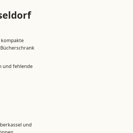
seldorf
ch kompakte
en Bücherschrank
n und fehlende
 Oberkassel und
können