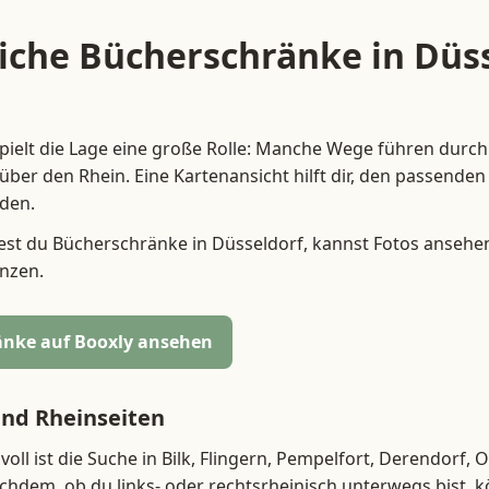
liche Bücherschränke in Düs
spielt die Lage eine große Rolle: Manche Wege führen dur
 über den Rhein. Eine Kartenansicht hilft dir, den passend
nden.
dest du Bücherschränke in Düsseldorf, kannst Fotos ansehe
nzen.
nke auf Booxly ansehen
und Rheinseiten
oll ist die Suche in Bilk, Flingern, Pempelfort, Derendorf,
achdem, ob du links- oder rechtsrheinisch unterwegs bist, 