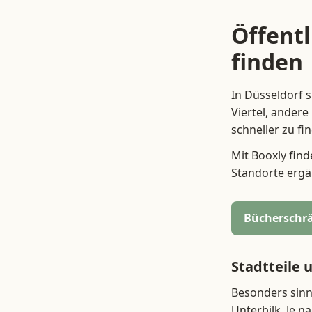
Öffent
finden
In Düsseldorf 
Viertel, andere
schneller zu fi
Mit Booxly fin
Standorte ergä
Bücherschrä
Stadtteile 
Besonders sinnv
Unterbilk. Je n